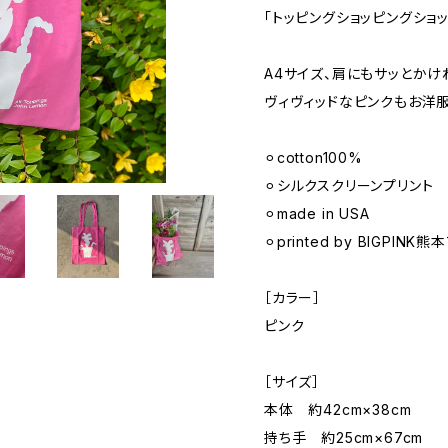
「トッピングショッピングショ
A4サイズ、肩にもサッとかけ
ヴィヴィッドなピンクもお洋服
⚪︎cotton100%
⚪︎シルクスクリーンプリント
⚪︎made in USA
⚪︎printed by BIGPIN
［カラー］
ピンク
［サイズ］
本体 約42cm×38cm
持ち手 約25cm×67cm